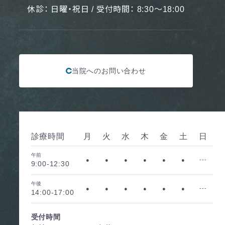
休診： 日曜・祝日 / 受付時間： 8:30〜18:00
当院へのお問い合わせ
診療時間
月
火
水
木
金
土
日
午前
●
●
●
●
●
●
---
9:00-12:30
午後
●
●
●
●
●
●
---
14:00-17:00
受付時間